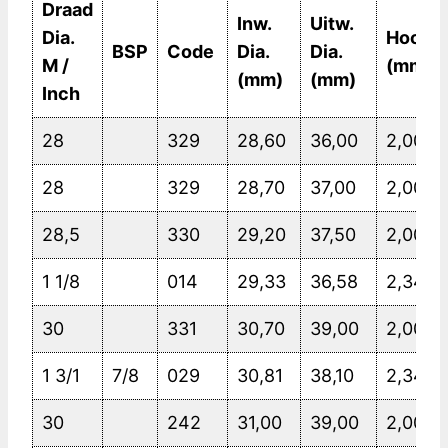
Draad
Inw.
Uitw.
Dia.
Hoogt
BSP
Code
Dia.
Dia.
M /
(mm)
(mm)
(mm)
Inch
28
329
28,60
36,00
2,00
28
329
28,70
37,00
2,00
28,5
330
29,20
37,50
2,00
1 1/8
014
29,33
36,58
2,34
30
331
30,70
39,00
2,00
1 3/1
7/8
029
30,81
38,10
2,34
30
242
31,00
39,00
2,00